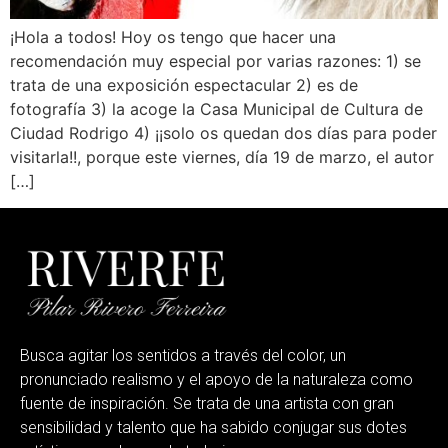
¡Hola a todos! Hoy os tengo que hacer una
recomendación muy especial por varias razones: 1) se
trata de una exposición espectacular 2) es de
fotografía 3) la acoge la Casa Municipal de Cultura de
Ciudad Rodrigo 4) ¡¡solo os quedan dos días para poder
visitarla!!, porque este viernes, día 19 de marzo, el autor
[…]
Busca agitar los sentidos a través del color, un
pronunciado realismo y el apoyo de la naturaleza como
fuente de inspiración. Se trata de una artista con gran
sensibilidad y talento que ha sabido conjugar sus dotes