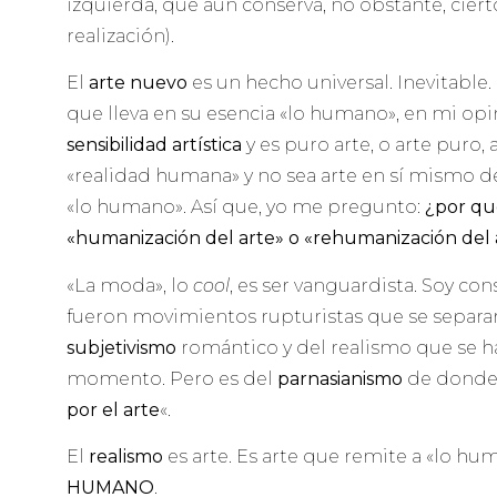
izquierda, que aún conserva, no obstante, cier
realización).
El
arte nuevo
es un hecho universal. Inevitable.
que lleva en su esencia «lo humano», en mi op
sensibilidad artística
y es puro arte, o arte puro,
«realidad humana» y no sea arte en sí mismo 
«lo humano». Así que, yo me pregunto:
¿por qu
«humanización del arte» o «rehumanización del 
«La moda», lo
cool
, es ser vanguardista. Soy co
fueron movimientos rupturistas que se separa
subjetivismo
romántico y del realismo que se h
momento. Pero es del
parnasianismo
de donde s
por el arte
«.
El
realismo
es arte. Es arte que remite a «lo huma
HUMANO
.