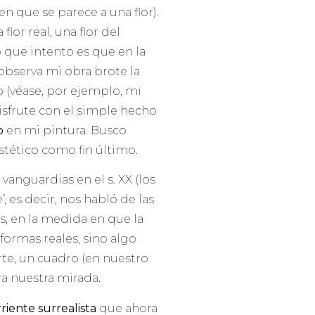
n que se parece a una flor).
lor real, una flor del
que intento es que en la
bserva mi obra brote la
o (véase, por ejemplo, mi
isfrute con el simple hecho
o
en mi pintura. Busco
stético como fin último.
vanguardias en el s. XX (los
’
,
es decir, nos habló de las
es, en la medida en que la
formas reales, sino algo
rte, un cuadro (en nuestro
a nuestra mirada.
riente surrealista
que ahora