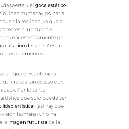
a «despertar» el
goce estético
nsibilidad humana», no haría
o» en la realidad, ya que el
ores reales ni un cuerpo
te, gozar estéticamente de
purificación del arte
. Y esta
 de los «elementos
nto en que el «contenido
lquiera sea tan escaso que
idad». Por lo tanto,
artística que solo puede ser
ilidad artística
» (así hay que
 «visión humana»). No ha
e la
imagen futurista
de la