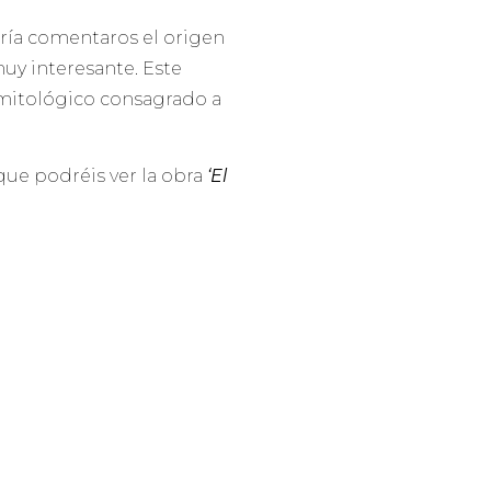
aría comentaros el origen
muy interesante. Este
mitológico consagrado a
que podréis ver la obra
‘El