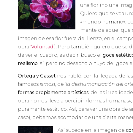
una flor (no una image
Quiero que se vea una f
«mundo humano». Lo 
mente de aquel que o
imagen de esa flor fuera del lienzo, en el camp
obra
‘Voluntad’
). Pero también quiero que se d
de ver el cuadro, es decir, busco el
goce estétic
realismo
, sí; pero no desecho o huyo del goce e
Ortega y Gasset
nos habló, con la llegada de las 
famosos
ismos
), de
‘la deshumanización del arte
formas propiamente artísticas
, de las irrealidad
obra no nos lleve a percibir «formas humanas», 
puramente estético. Así, para ver una obra de a
caso), debemos acomodar de una cierta maner
Así sucede en la imagen de
cor