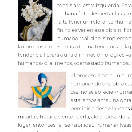
tenéis a vuestra izquierda. Par
no haría falta despertar la «se
falta tener un referente «human
fin no es ver en esta obra ni fl
humano real, sino, simplemen
la composición. Se trata de una tendencia a la
tendencia llevará a una eliminación progresiva
humanos» o, al menos, «demasiado humanos».
El proceso lleva a un pu
humano» de una obra cua
casi no se aprecie «human
estaremos ante una obra 
percibida desde la «
sensib
mirarla y tratar de entenderla, alejándose de la
lugar, entonces, la «sensibilidad humana» (véas