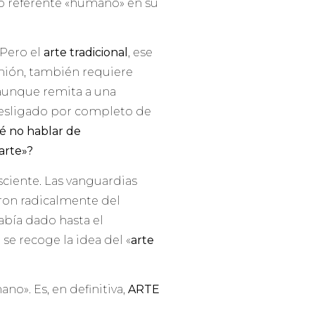
to referente «humano» en su
 Pero el
arte tradicional
, ese
inión, también requiere
 aunque remita a una
desligado por completo de
é no hablar de
arte»?
nsciente. Las vanguardias
ron radicalmente del
abía dado hasta el
e recoge la idea del «
arte
no». Es, en definitiva,
ARTE