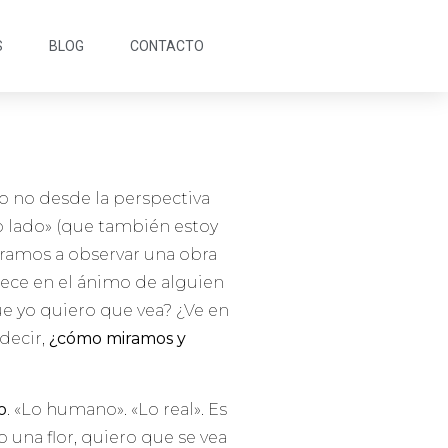
S
BLOG
CONTACTO
ro no desde la perspectiva
ro lado» (que también estoy
aramos a observar una obra
tece en el ánimo de alguien
ue yo quiero que vea? ¿Ve en
 decir,
¿cómo miramos y
o
. «Lo humano». «Lo real». Es
 una flor, quiero que se vea