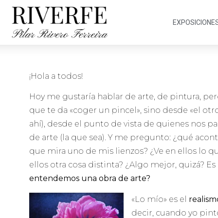
EXPOSICIONE
¡Hola a todos!
Hoy me gustaría hablar de arte, de pintura, pe
que te da «coger un pincel», sino desde «el ot
ahí), desde el punto de vista de quienes nos p
de arte (la que sea). Y me pregunto: ¿qué acon
que mira uno de mis lienzos? ¿Ve en ellos lo q
ellos otra cosa distinta? ¿Algo mejor, quizá? Es
entendemos una obra de arte?
«Lo mío» es el
realism
decir, cuando yo pinto