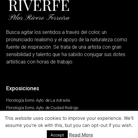
Busca agitar los sentidos a través del color, un
pronunciado realismo y el apoyo de la naturaleza como
fuente de inspiración. Se trata de una artista con gran
sensibilidad y talento que ha sabido conjugar sus dotes
artísticas con horas de trabajo.
Exposiciones
Floriología Exmo. Ayto. de La Adrada
Floriología Exmo. Ayto. de Ciudad Rodrigo
Floriología Centro Municipal Integrado Julián Sánchez el Charro
This website uses cookies to improve your experience. We'll
Birkah
assume you're ok with this, but you can opt-out if you wish.
Ópera Prima
Read More
Accept