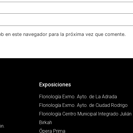
eb en este navegador para la próxima vez que comente.
Exposiciones
Floriología Exmo. Ayto. de La Adrada
Floriología Exmo. Ayto. de Ciudad Rodrigo
Floriología Centro Municipal Integrado Juliá
Birkah
ón.
Ópera Prima