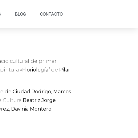
S
BLOG
CONTACTO
cio cultural de primer
pintura «
Floriología
” de
Pilar
lde de
Ciudad Rodrigo
,
Marcos
e Cultura
Beatriz Jorge
erez
,
Davinia Montero
,