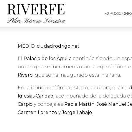
EXPOSICIONE
MEDIO: ciudadrodrigo.net
El
Palacio de los Águila
continúa siendo un espa
orden que se incrementa con la exposición de 
Rivero
, que se ha inaugurado esta mañana.
En la inauguración ha estado la autora, el alca
Iglesias Caridad
, acompañado de la delegada d
Carpio
y concejales
Paola Martín
,
José Manuel J
Carmen Lorenzo
y
Jorge Labajo
.