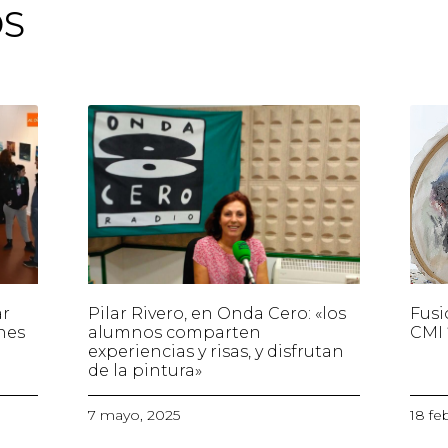
OS
ar
Pilar Rivero, en Onda Cero: «los
Fusi
nes
alumnos comparten
CMI 
experiencias y risas, y disfrutan
de la pintura»
7 mayo, 2025
18 fe